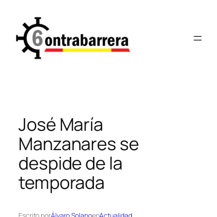
Saltar
al
contenido
José María
Manzanares se
despide de la
temporada
Escrito por
Álvaro Solano
en
Actualidad