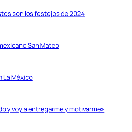
stos son los festejos de 2024
 mexicano San Mateo
n La México
ado y voy a entregarme y motivarme»