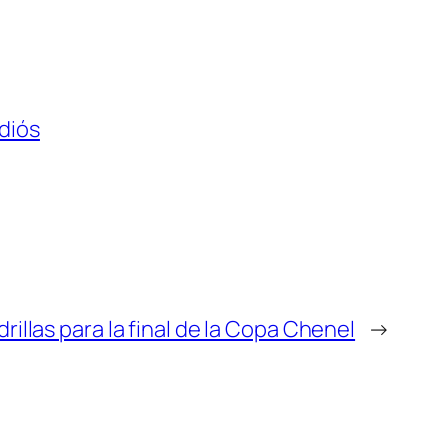
diós
rillas para la final de la Copa Chenel
→