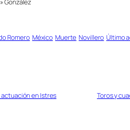
o» González
do Romero
México
Muerte
Novillero
Último a
 actuación en Istres
Toros y cuad