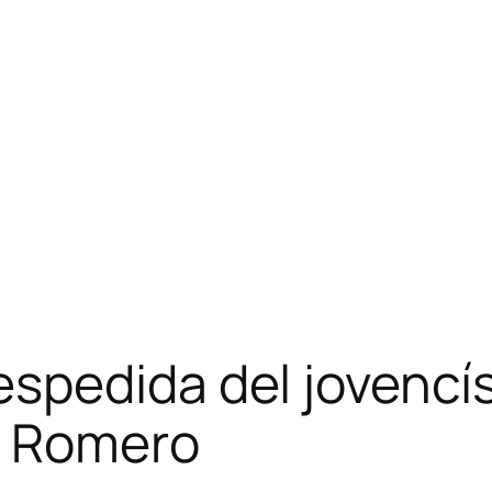
pedida del jovencís
o Romero