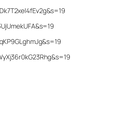
UDk7T2xel4fEv2g&s=19
g83UjUmekUFA&s=19
JlEqKP9GLghmJg&s=19
yQWyXj36r0kG23Rhg&s=19