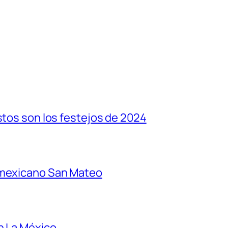
stos son los festejos de 2024
 mexicano San Mateo
n La México