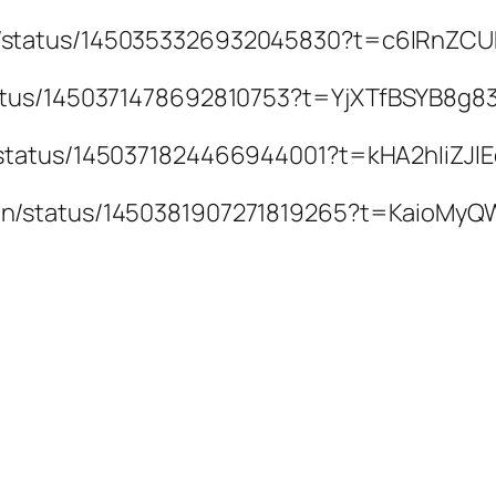
ufo/status/1450353326932045830?t=c6IRnZC
a/status/1450371478692810753?t=YjXTfBSYB8
no1/status/1450371824466944001?t=kHA2hIiZ
veen/status/1450381907271819265?t=KaioM