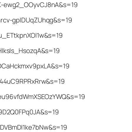
cMK-ewg2_OOyvCJ8nA&s=19
ghrcv-gpIDUqZUhqg&s=19
Nu_ETtkpnXOl1w&s=19
pHIksIs_HsozqA&s=19
K6OCaHckmxv9pxLA&s=19
_0U44uC9RPRxRrw&s=19
yAmeu96vfdWmXSEOzYWQ&s=19
7C9D2Q0FPq0JA&s=19
s2DVBmDl1ke7bNw&s=19