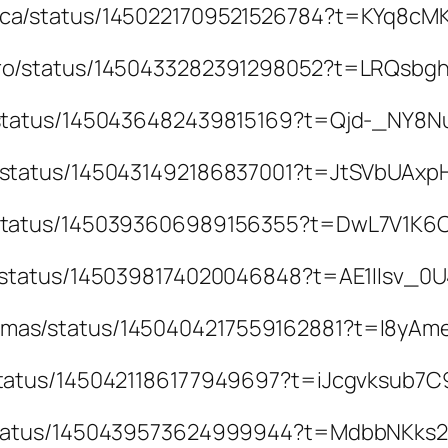
manca/status/1450221709521526784?t=KYq8
orero/status/1450433282391298052?t=LRQsb
to/status/1450436482439815169?t=Qjd-_NY8
ge/status/1450431492186837001?t=JtSVbUAx
ng/status/1450393606989156355?t=DwL7V1
o13/status/1450398174020046848?t=AE1IIsv
4Tomas/status/1450404217559162881?t=I8
s/status/1450421186177949697?t=iJcgvksub
ez/status/1450439573624999944?t=MdbbNKk