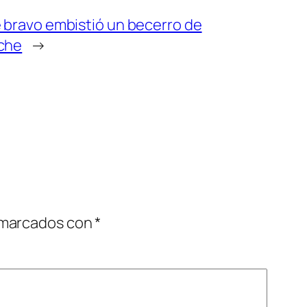
e bravo embistió un becerro de
oche
→
 marcados con
*