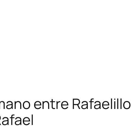
mano entre Rafaelill
Rafael