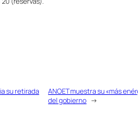
 20 (reservas).
a su retirada
ANOET muestra su «más enérgi
del gobierno
→