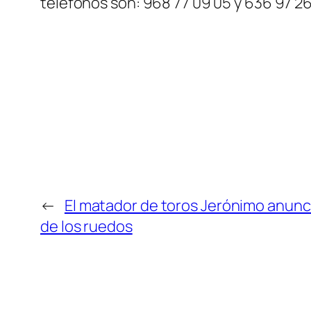
teléfonos son: 968 77 09 05 y 636 97 26
←
El matador de toros Jerónimo anunci
de los ruedos