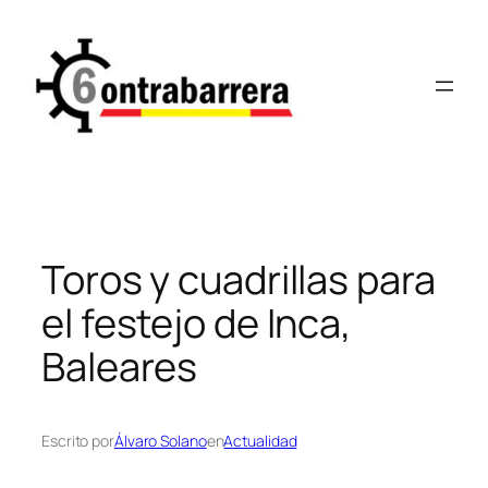
Saltar
al
contenido
Toros y cuadrillas para
el festejo de Inca,
Baleares
Escrito por
Álvaro Solano
en
Actualidad