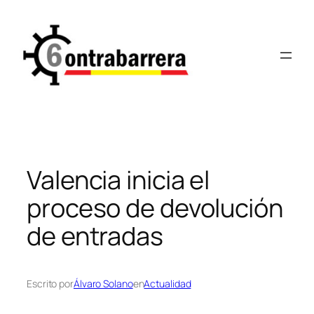
Saltar
al
contenido
Valencia inicia el
proceso de devolución
de entradas
Escrito por
Álvaro Solano
en
Actualidad