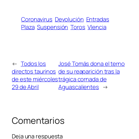
Coronavirus
Devolución
Entradas
Plaza
Suspensión
Toros
Vlencia
←
Todos los
José Tomás dona el terno
directos taurinos
de su reaparición tras la
de este miércoles
trágica cornada de
29 de Abril
Aguascalientes
→
Comentarios
Deja una respuesta