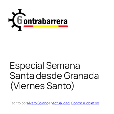
Saltar
al
contenido
Especial Semana
Santa desde Granada
(Viernes Santo)
Escrito por
Álvaro Solano
en
Actualidad
, 
Contra el objetivo