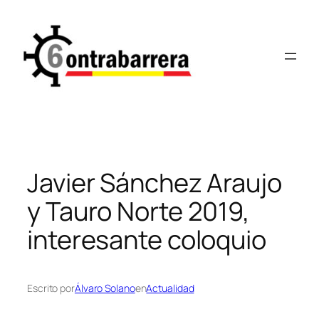
Saltar
al
contenido
Javier Sánchez Araujo
y Tauro Norte 2019,
interesante coloquio
Escrito por
Álvaro Solano
en
Actualidad