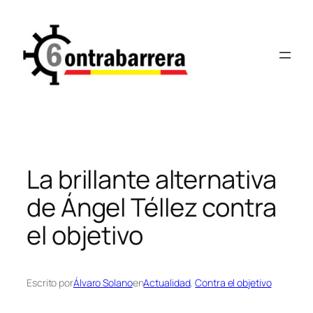
Saltar
al
contenido
La brillante alternativa
de Ángel Téllez contra
el objetivo
Escrito por
Álvaro Solano
en
Actualidad
, 
Contra el objetivo