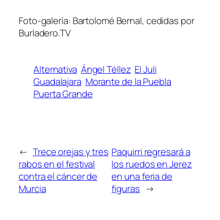
Foto-galería: Bartolomé Bernal, cedidas por
Burladero.TV
Alternativa
Ángel Téllez
El Juli
Guadalajara
Morante de la Puebla
Puerta Grande
←
Trece orejas y tres
Paquirri regresará a
rabos en el festival
los ruedos en Jerez
contra el cáncer de
en una feria de
Murcia
figuras
→