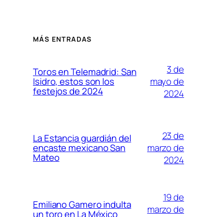
MÁS ENTRADAS
3 de
Toros en Telemadrid: San
mayo de
Isidro, estos son los
festejos de 2024
2024
23 de
La Estancia guardián del
marzo de
encaste mexicano San
Mateo
2024
19 de
Emiliano Gamero indulta
marzo de
un toro en La México