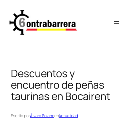
Saltar
al
contenido
Descuentos y
encuentro de peñas
taurinas en Bocairent
Escrito por
Álvaro Solano
en
Actualidad