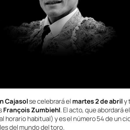
n Cajasol
se celebrará el
martes 2 de abril
y 
és
François Zumbiehl
. El acto, que abordará el
 al horario habitual) y es el número 54 de un c
les del mundo del toro.