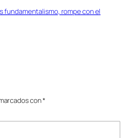
es fundamentalismo, rompe con el
→
 marcados con
*