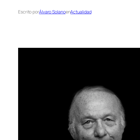
Escrito por
Álvaro Solano
en
Actualidad