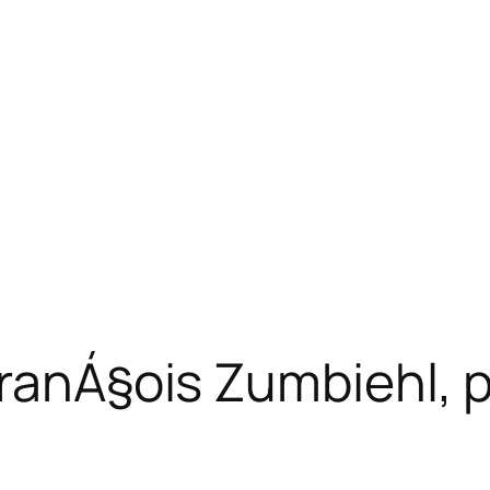
FranÁ§ois Zumbiehl,