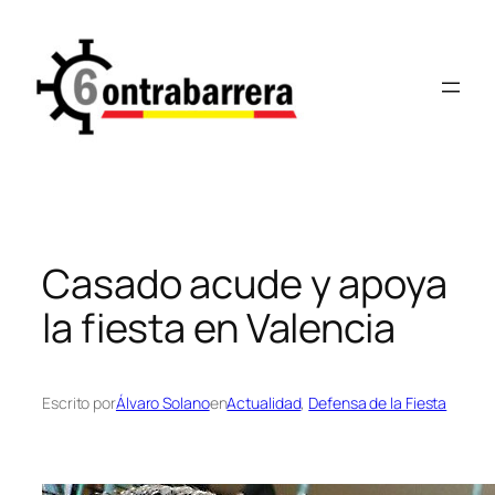
Saltar
al
contenido
Casado acude y apoya
la fiesta en Valencia
Escrito por
Álvaro Solano
en
Actualidad
, 
Defensa de la Fiesta