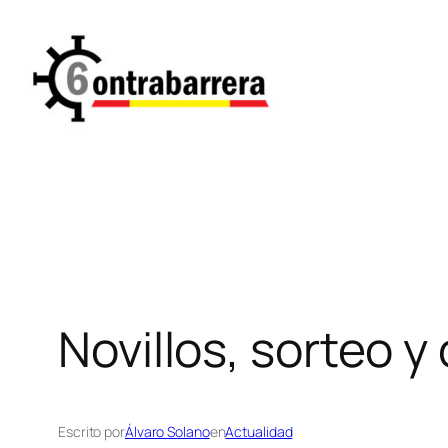
Saltar
al
contenido
Novillos, sorteo y
Escrito por
Álvaro Solano
en
Actualidad