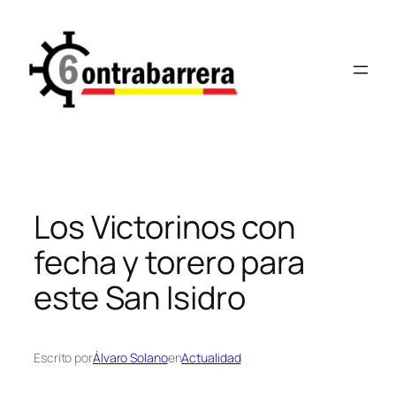
Saltar
al
contenido
Los Victorinos con
fecha y torero para
este San Isidro
Escrito por
Álvaro Solano
en
Actualidad