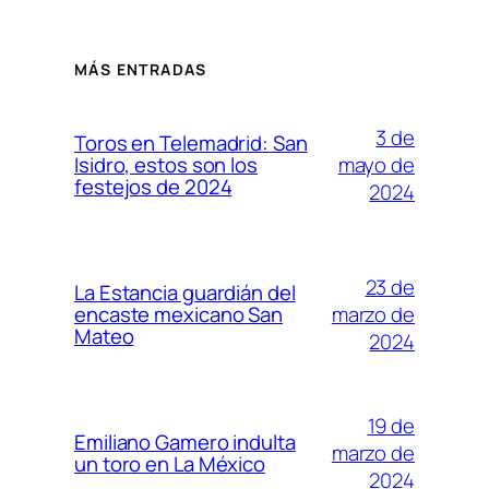
MÁS ENTRADAS
3 de
Toros en Telemadrid: San
mayo de
Isidro, estos son los
festejos de 2024
2024
23 de
La Estancia guardián del
marzo de
encaste mexicano San
Mateo
2024
19 de
Emiliano Gamero indulta
marzo de
un toro en La México
2024