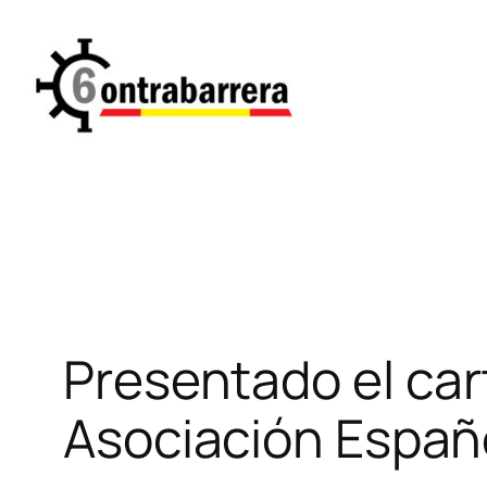
Saltar
al
contenido
Presentado el cart
Asociación Españo