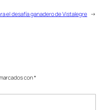
ra el desafía ganadero de Vistalegre
→
 marcados con
*