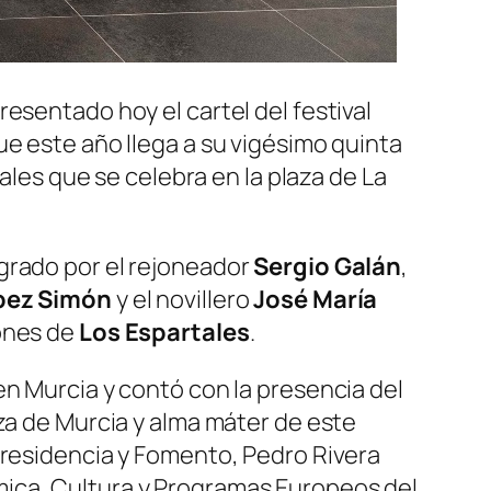
esentado hoy el cartel del festival
ue este año llega a su vigésimo quinta
iales que se celebra en la plaza de La
ntegrado por el rejoneador
Sergio Galán
,
López Simón
y el novillero
José María
ones de
Los Espartales
.
en Murcia y contó con la presencia del
za de Murcia y alma máter de este
Presidencia y Fomento, Pedro Rivera
mica, Cultura y Programas Europeos del