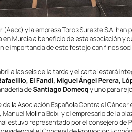
 (Aecc) y la empresa Toros Sureste S.A. han pr
 en Murcia a beneficio de esta asociación y q
ión e importancia de este festejo con fines soc
bril a las seis de la tarde y el cartel estará i
afaelillo, El Fandi, Miguel Ángel Perera, 
 ganadería de
Santiago Domecq
y uno para rej
e de la Asociación Española Contra el Cáncer 
 Manuel Molina Boix, y el empresario de la pla
onal estuvo representado por el consejero de 
presidencial el Concejal de Promoción Econó