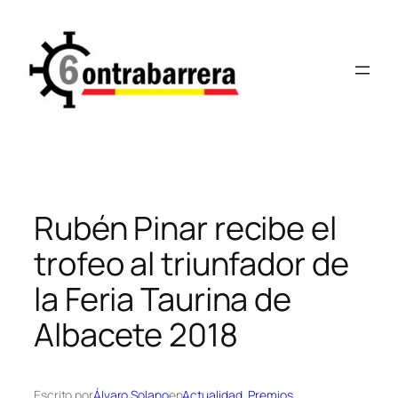
Saltar
al
contenido
Rubén Pinar recibe el
trofeo al triunfador de
la Feria Taurina de
Albacete 2018
Escrito por
Álvaro Solano
en
Actualidad
, 
Premios