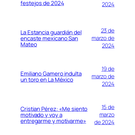
festejos de 2024
2024
23 de
La Estancia guardián del
marzo de
encaste mexicano San
Mateo
2024
19 de
Emiliano Gamero indulta
marzo de
un toro en La México
2024
15 de
Cristian Pérez: «Me siento
marzo
motivado y voy a
entregarme y motivarme»
de 2024