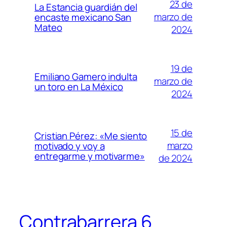
23 de
La Estancia guardián del
marzo de
encaste mexicano San
Mateo
2024
19 de
Emiliano Gamero indulta
marzo de
un toro en La México
2024
15 de
Cristian Pérez: «Me siento
marzo
motivado y voy a
entregarme y motivarme»
de 2024
Contrabarrera 6