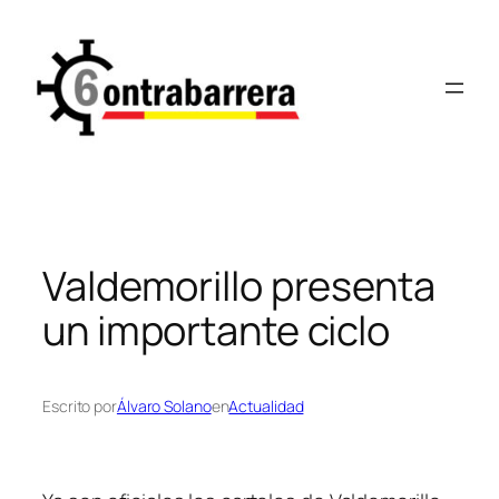
Saltar
al
contenido
Valdemorillo presenta
un importante ciclo
Escrito por
Álvaro Solano
en
Actualidad