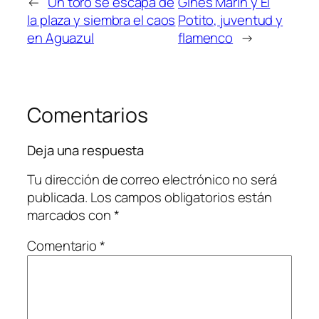
←
Un toro se escapa de
Ginés Marín y El
la plaza y siembra el caos
Potito, juventud y
en Aguazul
flamenco
→
Comentarios
Deja una respuesta
Tu dirección de correo electrónico no será
publicada.
Los campos obligatorios están
marcados con
*
Comentario
*