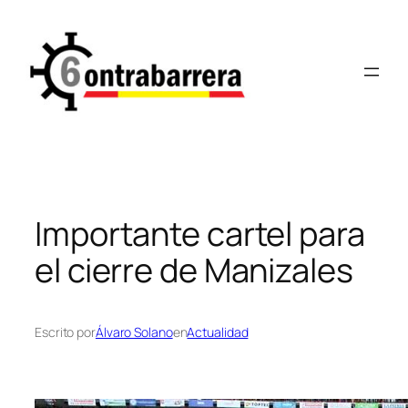
Saltar
al
contenido
Importante cartel para
el cierre de Manizales
Escrito por
Álvaro Solano
en
Actualidad