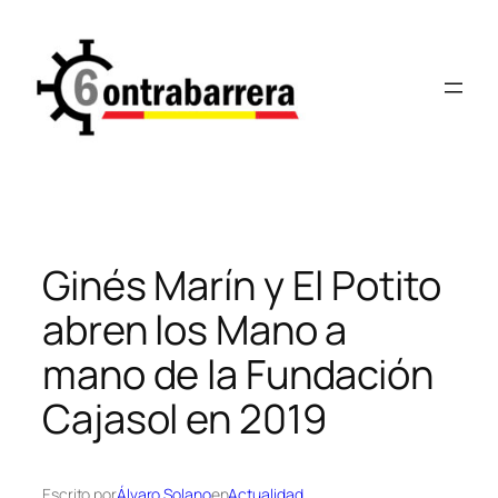
Saltar
al
contenido
Ginés Marín y El Potito
abren los Mano a
mano de la Fundación
Cajasol en 2019
Escrito por
Álvaro Solano
en
Actualidad