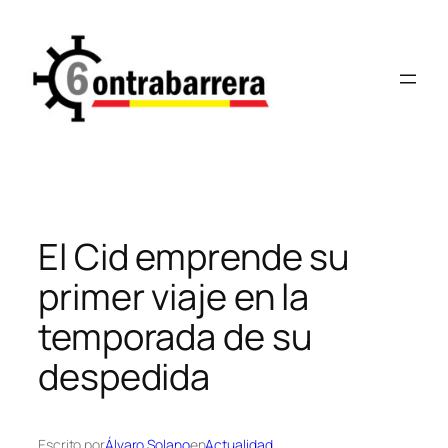
Saltar
al
contenido
El Cid emprende su
primer viaje en la
temporada de su
despedida
Escrito por
Álvaro Solano
en
Actualidad