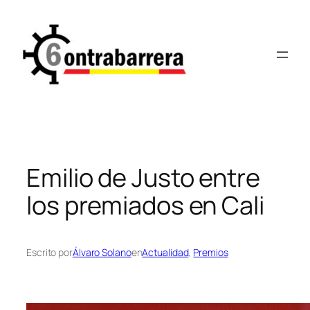
Saltar
al
contenido
Emilio de Justo entre
los premiados en Cali
Escrito por
Álvaro Solano
en
Actualidad
, 
Premios