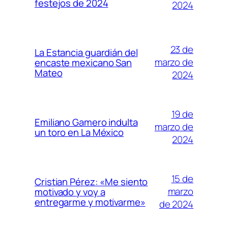
festejos de 2024
2024
23 de
La Estancia guardián del
marzo de
encaste mexicano San
Mateo
2024
19 de
Emiliano Gamero indulta
marzo de
un toro en La México
2024
15 de
Cristian Pérez: «Me siento
marzo
motivado y voy a
entregarme y motivarme»
de 2024