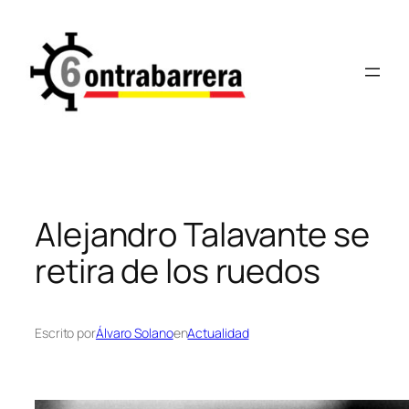
Saltar
al
contenido
Alejandro Talavante se
retira de los ruedos
Escrito por
Álvaro Solano
en
Actualidad