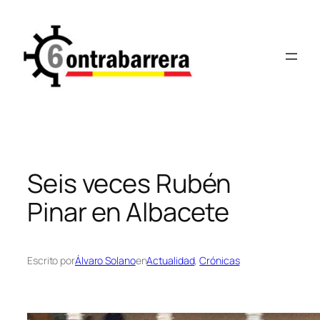
Saltar
al
contenido
Seis veces Rubén
Pinar en Albacete
Escrito por
Álvaro Solano
en
Actualidad
, 
Crónicas