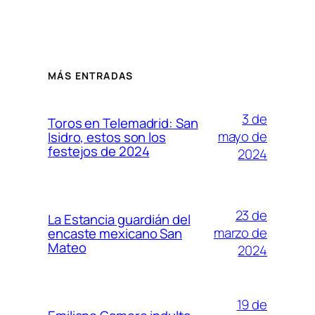
MÁS ENTRADAS
3 de
Toros en Telemadrid: San
mayo de
Isidro, estos son los
festejos de 2024
2024
23 de
La Estancia guardián del
marzo de
encaste mexicano San
Mateo
2024
19 de