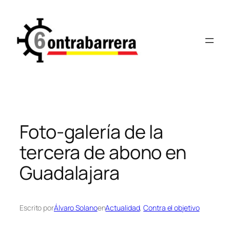
Saltar
al
contenido
Foto-galería de la
tercera de abono en
Guadalajara
Escrito por
Álvaro Solano
en
Actualidad
, 
Contra el objetivo