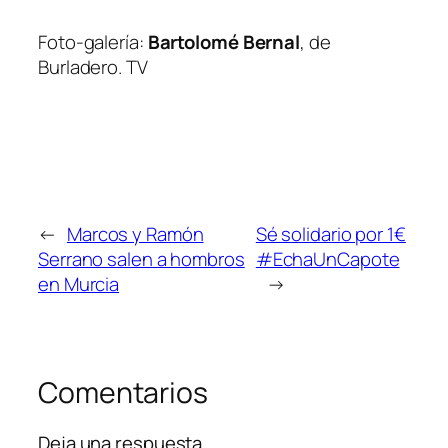
Foto-galería:
Bartolomé Bernal
, de
Burladero. TV
←
Marcos y Ramón
Sé solidario por 1€
Serrano salen a hombros
#EchaUnCapote
en Murcia
→
Comentarios
Deja una respuesta