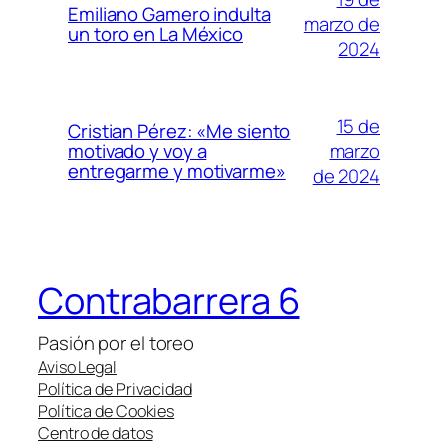
Emiliano Gamero indulta
marzo de
un toro en La México
2024
15 de
Cristian Pérez: «Me siento
marzo
motivado y voy a
entregarme y motivarme»
de 2024
Contrabarrera 6
Pasión por el toreo
Aviso Legal
Política de Privacidad
Política de Cookies
Centro de datos