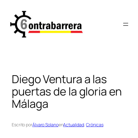
Saltar
al
contenido
Diego Ventura a las
puertas de la gloria en
Málaga
Escrito por
Álvaro Solano
en
Actualidad
, 
Crónicas