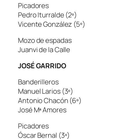
Picadores
Pedro Iturralde (2º)
Vicente González (5º)
Mozo de espadas
Juanvi de la Calle
JOSÉ GARRIDO
Banderilleros
Manuel Larios (3º)
Antonio Chacón (6º)
José Mª Amores
Picadores
Óscar Bernal (3º)