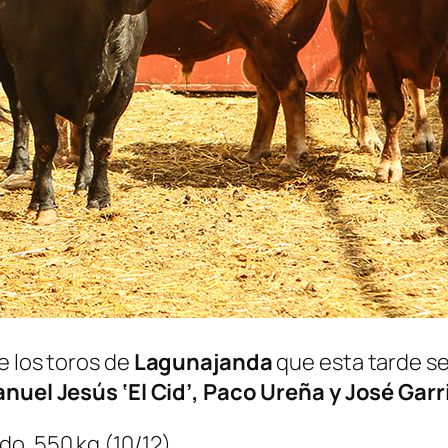
e los toros de
Lagunajanda
que esta tarde se 
nuel Jesús ‘El Cid’, Paco Ureña y José Garr
do. 550 kg (10/12)