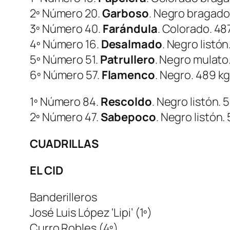
2º Número 20.
Garboso
. Negro bragado.
3º Número 40.
Farándula
. Colorado. 487
4º Número 16.
Desalmado
. Negro listón
5º Número 51.
Patrullero
. Negro mulato.
6º Número 57.
Flamenco
. Negro. 489 kg
1º Número 84.
Rescoldo
. Negro listón. 
2º Número 47.
Sabepoco
. Negro listón.
CUADRILLAS
EL CID
Banderilleros
José Luis López ‘Lipi’ (1º)
Curro Robles (4º)