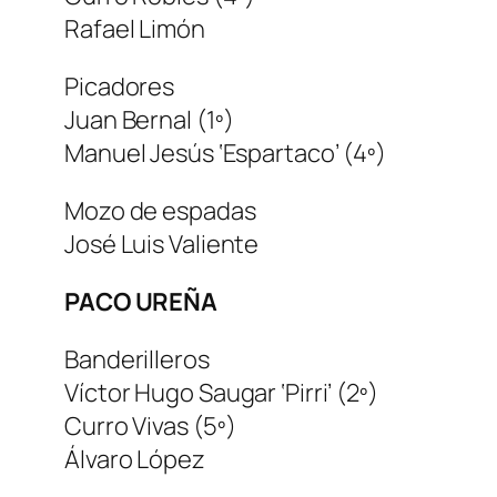
Rafael Limón
Picadores
Juan Bernal (1º)
Manuel Jesús ‘Espartaco’ (4º)
Mozo de espadas
José Luis Valiente
PACO UREÑA
Banderilleros
Víctor Hugo Saugar ‘Pirri’ (2º)
Curro Vivas (5º)
Álvaro López