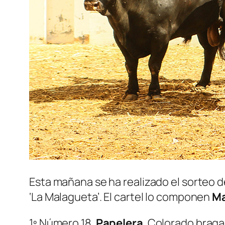
Esta mañana se ha realizado el sorteo d
‘La Malagueta’. El cartel lo componen
Ma
1º Número 18.
Papelera
. Colorado braga