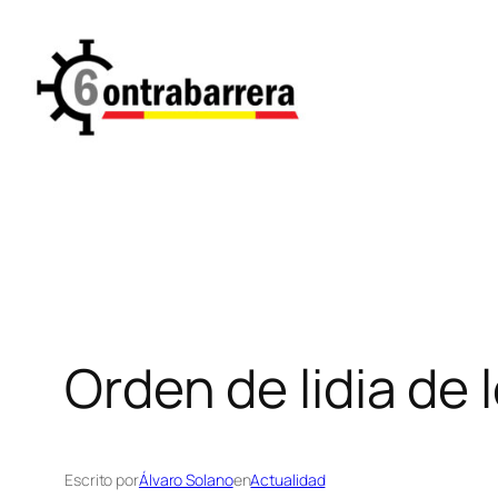
Saltar
al
contenido
Orden de lidia de
Escrito por
Álvaro Solano
en
Actualidad