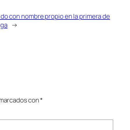
ido con nombre propio en la primera de
aga
→
 marcados con
*