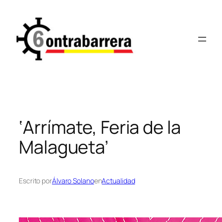
Saltar
al
contenido
‘Arrímate, Feria de la
Malagueta’
Escrito por
Álvaro Solano
en
Actualidad