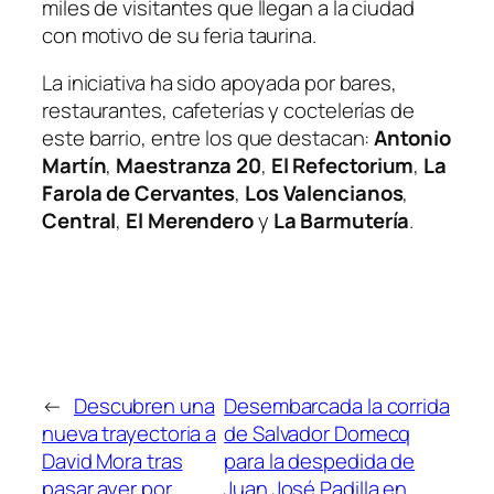
miles de visitantes que llegan a la ciudad
con motivo de su feria taurina.
La iniciativa ha sido apoyada por bares,
restaurantes, cafeterías y coctelerías de
este barrio, entre los que destacan:
Antonio
Martín
,
Maestranza 20
,
El Refectorium
,
La
Farola de Cervantes
,
Los Valencianos
,
Central
,
El Merendero
y
La Barmutería
.
←
Descubren una
Desembarcada la corrida
nueva trayectoria a
de Salvador Domecq
David Mora tras
para la despedida de
pasar ayer por
Juan José Padilla en