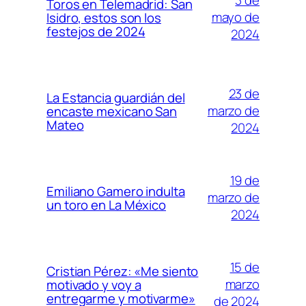
3 de
Toros en Telemadrid: San
mayo de
Isidro, estos son los
festejos de 2024
2024
23 de
La Estancia guardián del
marzo de
encaste mexicano San
Mateo
2024
19 de
Emiliano Gamero indulta
marzo de
un toro en La México
2024
15 de
Cristian Pérez: «Me siento
marzo
motivado y voy a
entregarme y motivarme»
de 2024