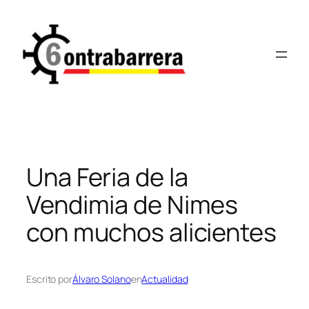
Saltar
al
contenido
Una Feria de la
Vendimia de Nimes
con muchos alicientes
Escrito por
Álvaro Solano
en
Actualidad