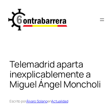
Saltar
al
contenido
Telemadrid aparta
inexplicablemente a
Miguel Ángel Moncholi
Escrito por
Álvaro Solano
en
Actualidad