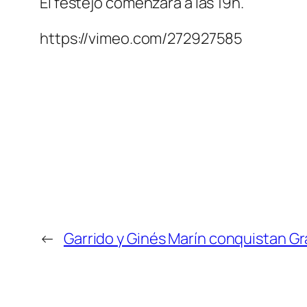
El festejo comenzará a las 19h.
https://vimeo.com/272927585
←
Garrido y Ginés Marín conquistan G