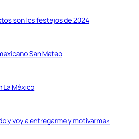
stos son los festejos de 2024
 mexicano San Mateo
n La México
ado y voy a entregarme y motivarme»