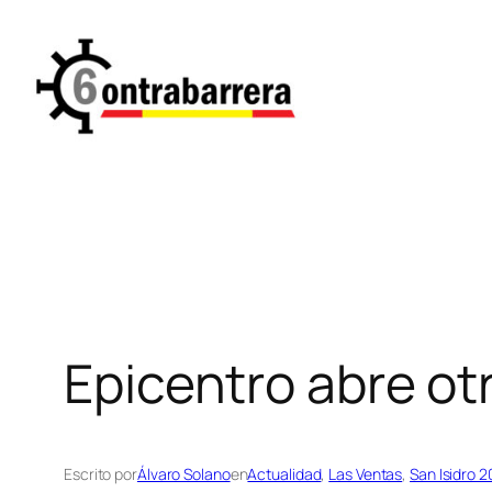
Saltar
al
contenido
Epicentro abre otr
Escrito por
Álvaro Solano
en
Actualidad
, 
Las Ventas
, 
San Isidro 2