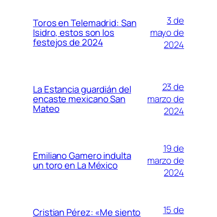
3 de
Toros en Telemadrid: San
mayo de
Isidro, estos son los
festejos de 2024
2024
23 de
La Estancia guardián del
marzo de
encaste mexicano San
Mateo
2024
19 de
Emiliano Gamero indulta
marzo de
un toro en La México
2024
15 de
Cristian Pérez: «Me siento