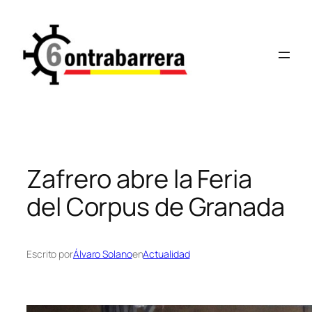
Saltar
al
contenido
Zafrero abre la Feria
del Corpus de Granada
Escrito por
Álvaro Solano
en
Actualidad