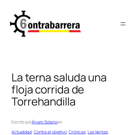
Saltar
al
contenido
La terna saluda una
floja corrida de
Torrehandilla
Escrito por
Álvaro Solano
en
Actualidad
, 
Contra el objetivo
, 
Crónicas
, 
Las Ventas
, 