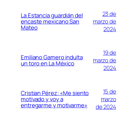
23 de
La Estancia guardián del
marzo de
encaste mexicano San
Mateo
2024
19 de
Emiliano Gamero indulta
marzo de
un toro en La México
2024
15 de
Cristian Pérez: «Me siento
marzo
motivado y voy a
entregarme y motivarme»
de 2024