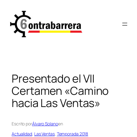
Saltar
al
contenido
Presentado el VII
Certamen «Camino
hacia Las Ventas»
Escrito por
Álvaro Solano
en
Actualidad
, 
Las Ventas
, 
Temporada 2018