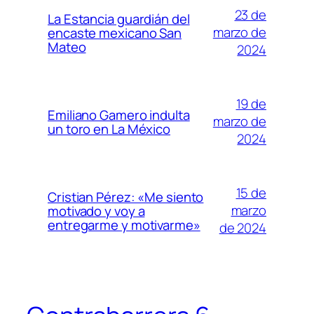
23 de
La Estancia guardián del
marzo de
encaste mexicano San
Mateo
2024
19 de
Emiliano Gamero indulta
marzo de
un toro en La México
2024
15 de
Cristian Pérez: «Me siento
marzo
motivado y voy a
entregarme y motivarme»
de 2024