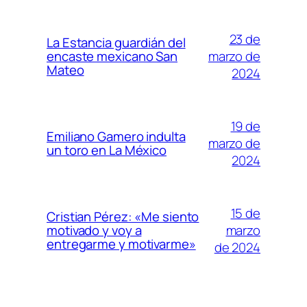
23 de
La Estancia guardián del
marzo de
encaste mexicano San
Mateo
2024
19 de
Emiliano Gamero indulta
marzo de
un toro en La México
2024
15 de
Cristian Pérez: «Me siento
marzo
motivado y voy a
entregarme y motivarme»
de 2024