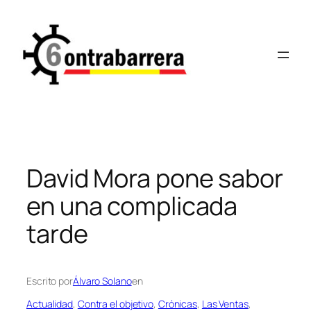
Saltar
al
contenido
David Mora pone sabor
en una complicada
tarde
Escrito por
Álvaro Solano
en
Actualidad
, 
Contra el objetivo
, 
Crónicas
, 
Las Ventas
, 