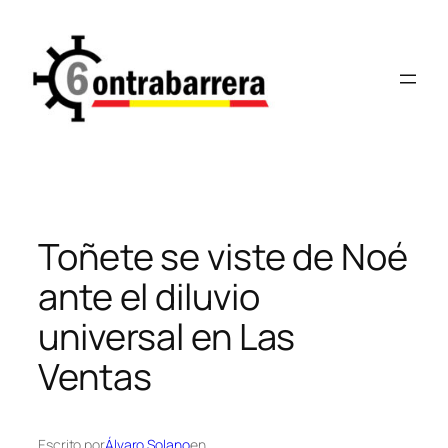
Saltar
al
contenido
Toñete se viste de Noé
ante el diluvio
universal en Las
Ventas
Escrito por
Álvaro Solano
en