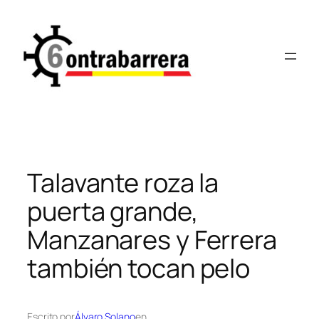
Saltar
al
contenido
Talavante roza la
puerta grande,
Manzanares y Ferrera
también tocan pelo
Escrito por
Álvaro Solano
en