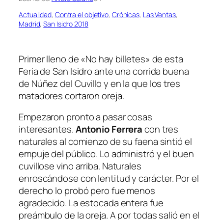
Actualidad
, 
Contra el objetivo
, 
Crónicas
, 
Las Ventas
, 
Madrid
, 
San Isidro 2018
Primer lleno de «No hay billetes» de esta
Feria de San Isidro ante una corrida buena
de Núñez del Cuvillo y en la que los tres
matadores cortaron oreja.
Empezaron pronto a pasar cosas
interesantes.
Antonio Ferrera
con tres
naturales al comienzo de su faena sintió el
empuje del público. Lo administró y el buen
cuvillo
se vino arriba. Naturales
enroscándose con lentitud y carácter. Por el
derecho lo probó pero fue menos
agradecido. La estocada entera fue
preámbulo de la oreja. A por todas salió en el