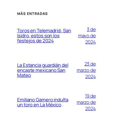
MÁS ENTRADAS
3 de
Toros en Telemadrid: San
mayo de
Isidro, estos son los
festejos de 2024
2024
23 de
La Estancia guardián del
marzo de
encaste mexicano San
Mateo
2024
19 de
Emiliano Gamero indulta
marzo de
un toro en La México
2024