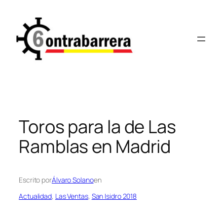
Saltar
al
contenido
Toros para la de Las
Ramblas en Madrid
Escrito por
Álvaro Solano
en
Actualidad
, 
Las Ventas
, 
San Isidro 2018