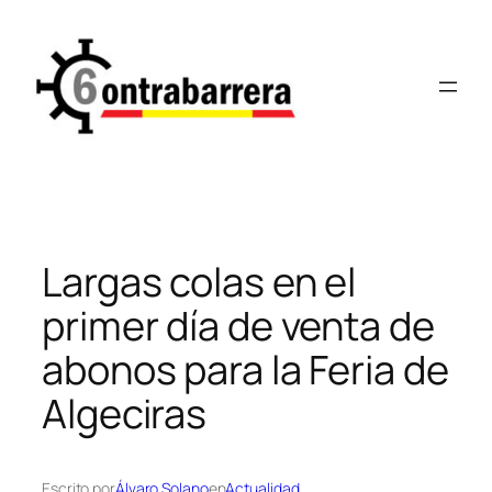
Saltar
al
contenido
Largas colas en el
primer día de venta de
abonos para la Feria de
Algeciras
Escrito por
Álvaro Solano
en
Actualidad