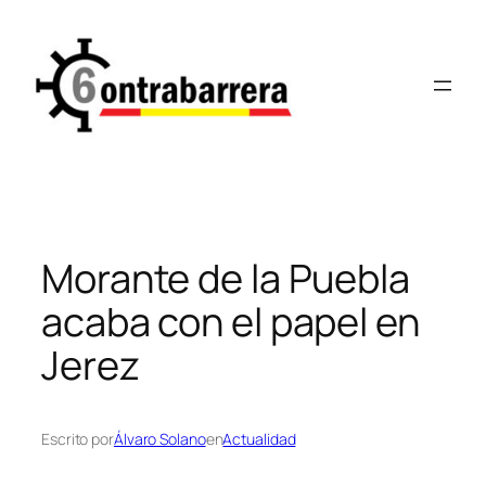
Saltar
al
contenido
Morante de la Puebla
acaba con el papel en
Jerez
Escrito por
Álvaro Solano
en
Actualidad