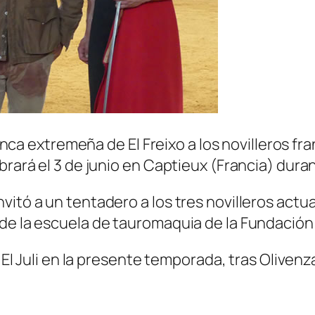
 finca extremeña de El Freixo a los novilleros f
brará el 3 de junio en Captieux (Francia) duran
itó a un tentadero a los tres novilleros actua
de la escuela de tauromaquia de la Fundación E
á El Juli en la presente temporada, tras Olivenz