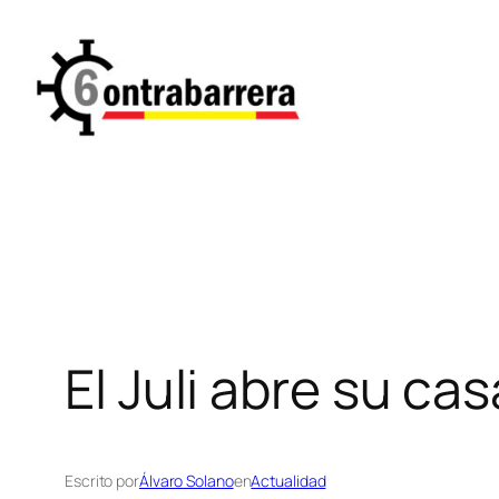
Saltar
al
contenido
El Juli abre su cas
Escrito por
Álvaro Solano
en
Actualidad