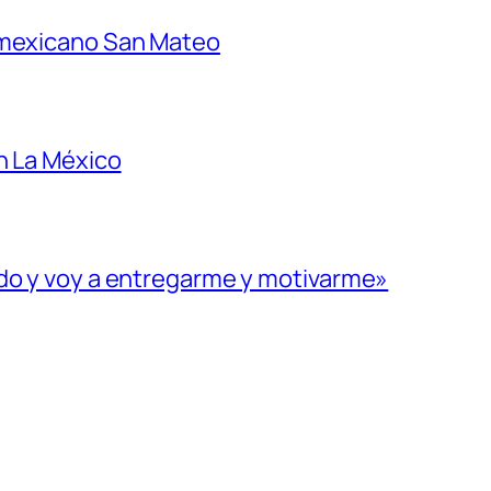
 mexicano San Mateo
n La México
ado y voy a entregarme y motivarme»