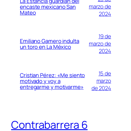
La Estancia guardián del
marzo de
encaste mexicano San
Mateo
2024
19 de
Emiliano Gamero indulta
marzo de
un toro en La México
2024
15 de
Cristian Pérez: «Me siento
marzo
motivado y voy a
entregarme y motivarme»
de 2024
Contrabarrera 6