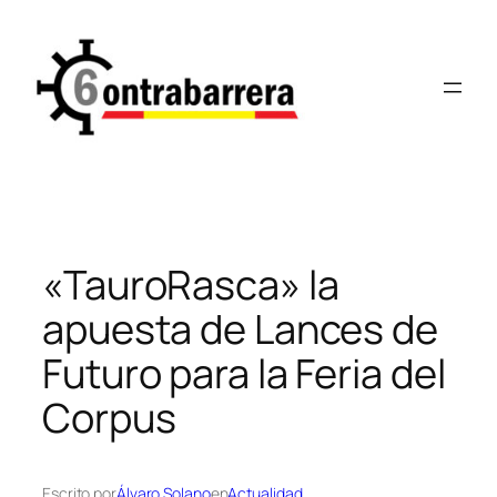
Saltar
al
contenido
«TauroRasca» la
apuesta de Lances de
Futuro para la Feria del
Corpus
Escrito por
Álvaro Solano
en
Actualidad