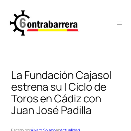
Saltar
al
contenido
La Fundación Cajasol
estrena su I Ciclo de
Toros en Cádiz con
Juan José Padilla
Escrito por
Álvaro Solano
en
Actualidad