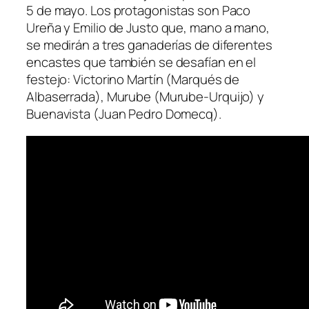
5 de mayo. Los protagonistas son Paco
Ureña y Emilio de Justo que, mano a mano,
se medirán a tres ganaderías de diferentes
encastes que también se desafían en el
festejo: Victorino Martín (Marqués de
Albaserrada), Murube (Murube-Urquijo) y
Buenavista (Juan Pedro Domecq).