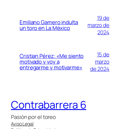
19 de
Emiliano Gamero indulta
marzo de
un toro en La México
2024
15 de
Cristian Pérez: «Me siento
marzo
motivado y voy a
entregarme y motivarme»
de 2024
Contrabarrera 6
Pasión por el toreo
Aviso Legal