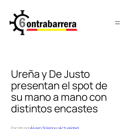
Saltar
al
contenido
Ureña y De Justo
presentan el spot de
su mano a mano con
distintos encastes
Escrito por
Álvaro Solano
en
Actualidad