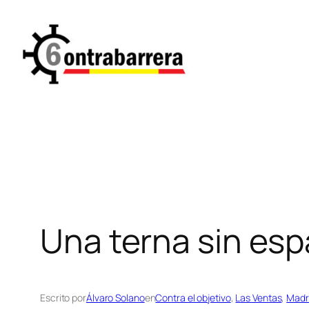
Saltar
al
contenido
Una terna sin esp
Escrito por
Álvaro Solano
en
Contra el objetivo
, 
Las Ventas
, 
Madr