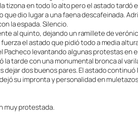
la tizona en todo lo alto pero el astado tardó e
o que dio lugar a una faena descafeinada. Adr
on la espada. Silencio.
te al quinto, dejando un ramillete de verónic
e fuerza el astado que pidió todo a media altu
gel Pacheco levantando algunas protestas en e
ró la tarde con una monumental bronca al vari
as dejar dos buenos pares. El astado continuó 
 dejó su impronta y personalidad en muletazos 
n muy protestada.