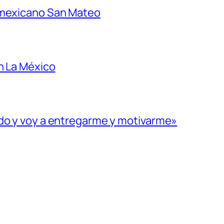
 mexicano San Mateo
n La México
ado y voy a entregarme y motivarme»