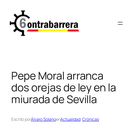
Saltar
al
contenido
Pepe Moral arranca
dos orejas de ley en la
miurada de Sevilla
Escrito por
Álvaro Solano
en
Actualidad
, 
Crónicas