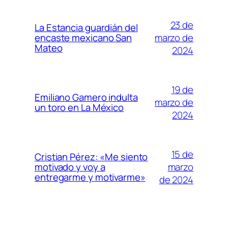
23 de
La Estancia guardián del
marzo de
encaste mexicano San
Mateo
2024
19 de
Emiliano Gamero indulta
marzo de
un toro en La México
2024
15 de
Cristian Pérez: «Me siento
marzo
motivado y voy a
entregarme y motivarme»
de 2024