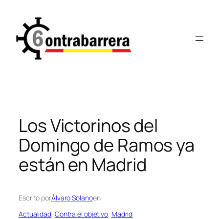
Saltar
al
contenido
Los Victorinos del
Domingo de Ramos ya
están en Madrid
Escrito por
Álvaro Solano
en
Actualidad
, 
Contra el objetivo
, 
Madrid