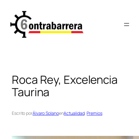
Saltar
al
contenido
Roca Rey, Excelencia
Taurina
Escrito por
Álvaro Solano
en
Actualidad
, 
Premios