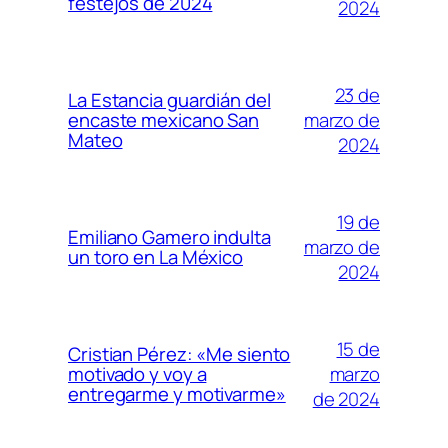
festejos de 2024
2024
23 de
La Estancia guardián del
marzo de
encaste mexicano San
Mateo
2024
19 de
Emiliano Gamero indulta
marzo de
un toro en La México
2024
15 de
Cristian Pérez: «Me siento
marzo
motivado y voy a
entregarme y motivarme»
de 2024