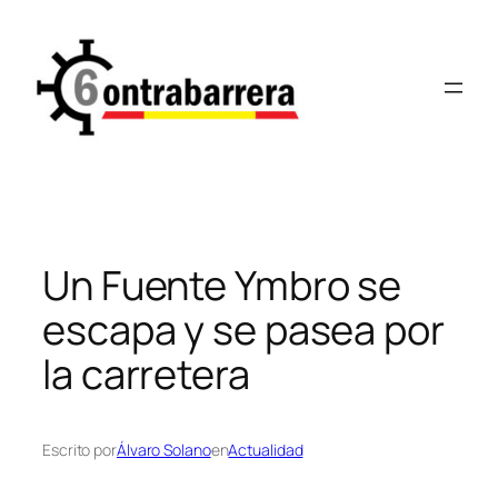
Saltar
al
contenido
Un Fuente Ymbro se
escapa y se pasea por
la carretera
Escrito por
Álvaro Solano
en
Actualidad