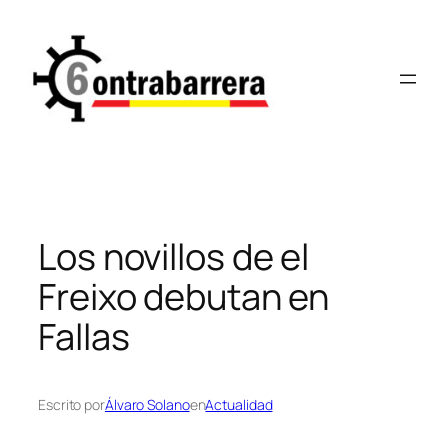
Saltar
al
contenido
Los novillos de el
Freixo debutan en
Fallas
Escrito por
Álvaro Solano
en
Actualidad