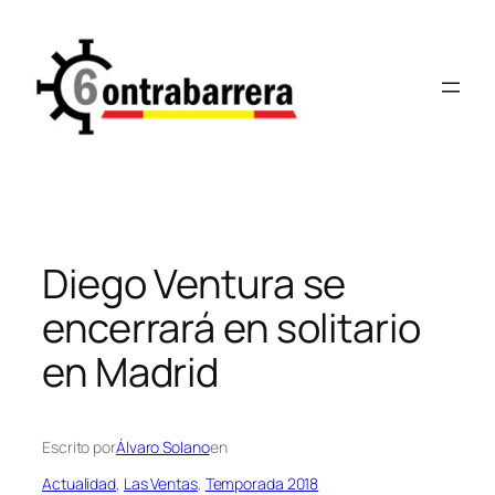
Saltar
al
contenido
Diego Ventura se
encerrará en solitario
en Madrid
Escrito por
Álvaro Solano
en
Actualidad
, 
Las Ventas
, 
Temporada 2018