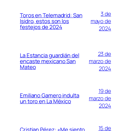
3 de
Toros en Telemadrid: San
mayo de
Isidro, estos son los
festejos de 2024
2024
23 de
La Estancia guardián del
marzo de
encaste mexicano San
Mateo
2024
19 de
Emiliano Gamero indulta
marzo de
un toro en La México
2024
15 de
Cristian Pérez: «Me siento